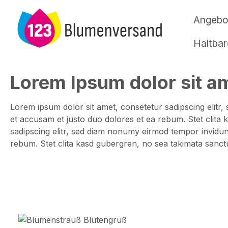
m Hauptinhalt springen
Zur Suche springen
Zur Hauptnavigation springen
Angebo
Haltba
Lorem Ipsum dolor sit a
Lorem ipsum dolor sit amet, consetetur sadipscing elitr
et accusam et justo duo dolores et ea rebum. Stet clita
sadipscing elitr, sed diam nonumy eirmod tempor invidun
rebum. Stet clita kasd gubergren, no sea takimata sanct