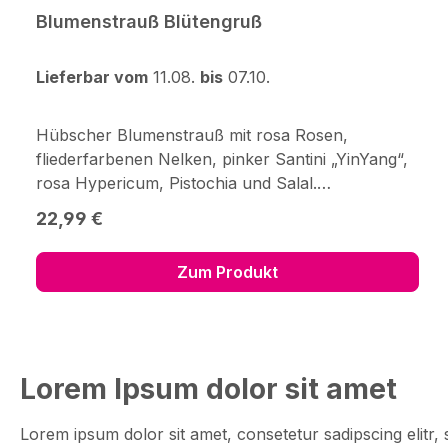
Blumenstrauß Blütengruß
Lieferbar vom
11.08.
bis
07.10.
Hübscher Blumenstrauß mit rosa Rosen,
fliederfarbenen Nelken, pinker Santini „YinYang“,
rosa Hypericum, Pistochia und Salal.
Durchmesser ca. 30 cm. Frisch für Dich
Regulärer Preis:
22,99 €
zusammengestellt, mit Pflegetipps,
Blumennahrung und Wasser
Zum Produkt
versorgt.Hersteller:123Blumenversand.de
GmbHDidderser Str. 2838176
Wendeburginfo@123blumenversand.de
Lorem Ipsum dolor sit amet
Lorem ipsum dolor sit amet, consetetur sadipscing elitr