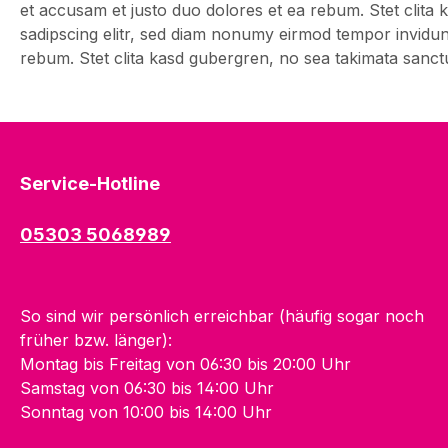
et accusam et justo duo dolores et ea rebum. Stet clita
sadipscing elitr, sed diam nonumy eirmod tempor invidun
rebum. Stet clita kasd gubergren, no sea takimata sanct
Service-Hotline
05303 5068989
So sind wir persönlich erreichbar (häufig sogar noch
früher bzw. länger):
Montag bis Freitag von 06:30 bis 20:00 Uhr
Samstag von 06:30 bis 14:00 Uhr
Sonntag von 10:00 bis 14:00 Uhr