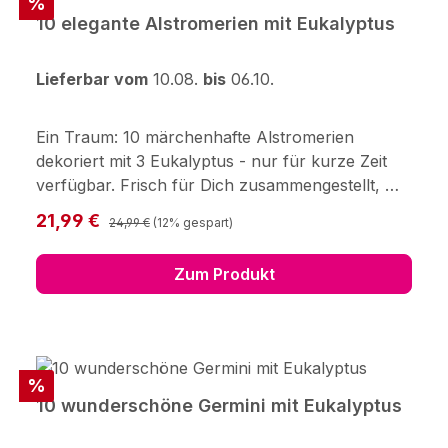
Rabatt
%
Fairtrade erfährst
10 elegante Alstromerien mit Eukalyptus
Du hier.Hersteller:123Blumenversand.de GmbHDi
dderser Str. 2838176 Wendeburg
Lieferbar vom
10.08.
bis
06.10.
info@123blumenversand.de
Ein Traum: 10 märchenhafte Alstromerien
dekoriert mit 3 Eukalyptus - nur für kurze Zeit
verfügbar. Frisch für Dich zusammengestellt, mit
Pflegetipps, Blumennahrung und Wasser
Regulärer Preis:
Verkaufspreis:
21,99 €
24,99 €
(12% gespart)
versorgt. Hinweis: Die Alstromerie kommen im
frischen und teilweise unaufgeblühten Zustand.
Zum Produkt
Sie öffnen sich später, je nach Standort und
Temperatur. Hersteller: 123Blumenversand.de
GmbH Didderser Str. 28 38176 Wendeburg
info@123blumenversand.de
Rabatt
%
10 wunderschöne Germini mit Eukalyptus