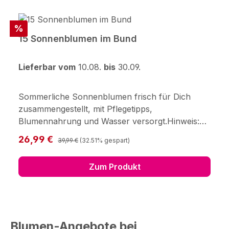
Rabatt
%
15 Sonnenblumen im Bund
Lieferbar vom
10.08.
bis
30.09.
Sommerliche Sonnenblumen frisch für Dich
zusammengestellt, mit Pflegetipps,
Blumennahrung und Wasser versorgt.Hinweis:
Frisch vom Feld in Niedersachsen – unsere
Regulärer Preis:
Verkaufspreis:
26,99 €
39,99 €
(32.51% gespart)
Sonnenblumen kommen direkt aus der Region
und machen deinen Strauß zum sonnigen
Zum Produkt
Highlight.Hersteller: 123Blumenversand.de GmbH
Didderser Str. 28 38176 Wendeburg
info@123blumenversand.de
Blumen-Angebote bei