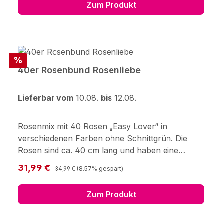
Zum Produkt
123Blumenversand.de GmbH Didderser Str. 28
38176 Wendeburg info@123blumenversand.de
Rabatt
%
40er Rosenbund Rosenliebe
Lieferbar vom
10.08.
bis
12.08.
Rosenmix mit 40 Rosen „Easy Lover“ in
verschiedenen Farben ohne Schnittgrün. Die
Rosen sind ca. 40 cm lang und haben eine
Kopfgröße von ca. 3,5 cm. Frisch für Dich
Regulärer Preis:
Verkaufspreis:
31,99 €
34,99 €
(8.57% gespart)
zusammengestellt, mit Pflegetipps,
Blumennahrung und Wasser versorgt.Hersteller:
Zum Produkt
123Blumenversand.de GmbH Didderser Str. 28
38176 Wendeburg info@123blumenversand.de