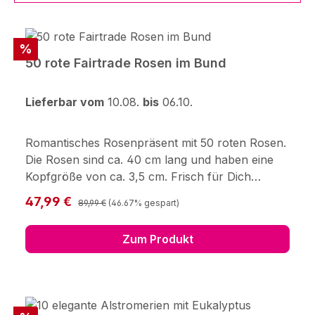
Rabatt
%
50 rote Fairtrade Rosen im Bund
Lieferbar vom
10.08.
bis
06.10.
Romantisches Rosenpräsent mit 50 roten Rosen.
Die Rosen sind ca. 40 cm lang und haben eine
Kopfgröße von ca. 3,5 cm. Frisch für Dich
zusammengestellt, mit Pflegetipps,
Regulärer Preis:
Verkaufspreis:
47,99 €
89,99 €
(46.67% gespart)
Blumennahrung und Wasser versorgt.Mit dem
Kauf dieser Fairtrade Rosen leistes Du einen
Zum Produkt
Beitrag zu besseren Arbeits- und
Lebensbedingungen für Angestellte auf
Rosenfarmen. Durch den Fairen Handel und die
Fairtrade-Prämie können diese in eine
nachhaltigere Zukunft investieren. Mehr Infos zu