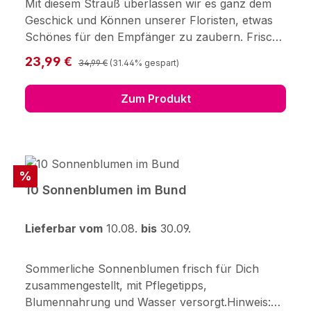
Mit diesem Strauß überlassen wir es ganz dem
Geschick und Können unserer Floristen, etwas
Schönes für den Empfänger zu zaubern. Frisch
für Dich zusammengestellt, mit Pflegetipps,
Regulärer Preis:
Verkaufspreis:
23,99 €
34,99 €
(31.44% gespart)
Blumennahrung und Wasser
versorgt.Hersteller:123Blumenversand.de GmbH
Zum Produkt
Didderser Str. 2838176
Wendeburginfo@123blumenversand.de
Rabatt
%
10 Sonnenblumen im Bund
Lieferbar vom
10.08.
bis
30.09.
Sommerliche Sonnenblumen frisch für Dich
zusammengestellt, mit Pflegetipps,
Blumennahrung und Wasser versorgt.Hinweis: