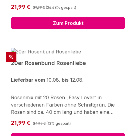
Frisch vom Feld in Niedersachsen – unsere
Regulärer Preis:
Verkaufspreis:
21,99 €
29,99 €
(26.68% gespart)
Sonnenblumen kommen direkt aus der Region
und machen deinen Strauß zum sonnigen
Zum Produkt
Highlight.Hersteller: 123Blumenversand.de GmbH
Didderser Str. 28 38176 Wendeburg
info@123blumenversand.de
Rabatt
%
20er Rosenbund Rosenliebe
Lieferbar vom
10.08.
bis
12.08.
Rosenmix mit 20 Rosen „Easy Lover“ in
verschiedenen Farben ohne Schnittgrün. Die
Rosen sind ca. 40 cm lang und haben eine
Kopfgröße von ca. 3,5 cm. Frisch für Dich
Regulärer Preis:
Verkaufspreis:
21,99 €
24,99 €
(12% gespart)
zusammengestellt, mit Pflegetipps,
Blumennahrung und Wasser versorgt.Hersteller: