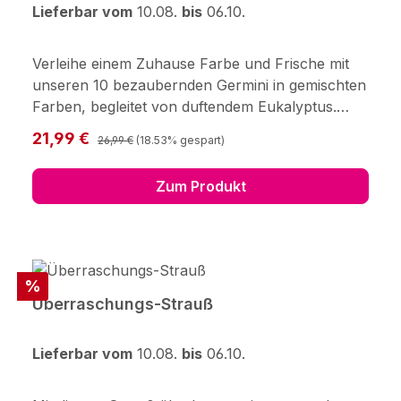
Lieferbar vom
10.08.
bis
06.10.
Verleihe einem Zuhause Farbe und Frische mit
unseren 10 bezaubernden Germini in gemischten
Farben, begleitet von duftendem Eukalyptus.
Frisch für Dich zusammengestellt, mit
Regulärer Preis:
Verkaufspreis:
21,99 €
26,99 €
(18.53% gespart)
Pflegetipps, Blumennahrung und Wasser
versorgt. Hersteller: 123Blumenversand.de
Zum Produkt
GmbH Didderser Str. 28 38176 Wendeburg
info@123blumenversand.de
Rabatt
%
Überraschungs-Strauß
Lieferbar vom
10.08.
bis
06.10.