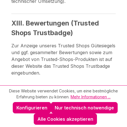
technischer Umsetzung).
XIII. Bewertungen (Trusted
Shops Trustbadge)
Zur Anzeige unseres Trusted Shops Gütesiegels
und ggf. gesammelter Bewertungen sowie zum
Angebot von Trusted-Shops-Produkten ist auf
dieser Website das Trusted Shops Trustbadge
eingebunden.
Rechtsgrundlage:
Art. 6 Abs. 1 lit. f DSGVO
Diese Website verwendet Cookies, um eine bestmögliche
(berechtigtes Interesse an einer optimalen
Erfahrung bieten zu können.
Mehr Informationen ...
Vermarktung und Vertrauensbildung).
Konfigurieren
Nur technisch notwendige
Beim Aufruf des Trustbadge können Server-
Alle Cookies akzeptieren
Log-Daten verarbeitet werden (z. B. IP-Adresse,