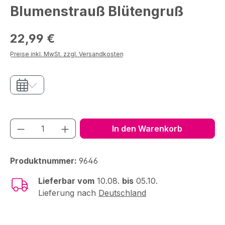
Blumenstrauß Blütengruß
Regulärer Preis:
22,99 €
Preise inkl. MwSt. zzgl. Versandkosten
Produkt Anzahl: Gib den gewünschten We
In den Warenkorb
Produktnummer:
9646
Lieferbar vom
10.08.
bis
05.10.
Lieferung nach
Deutschland