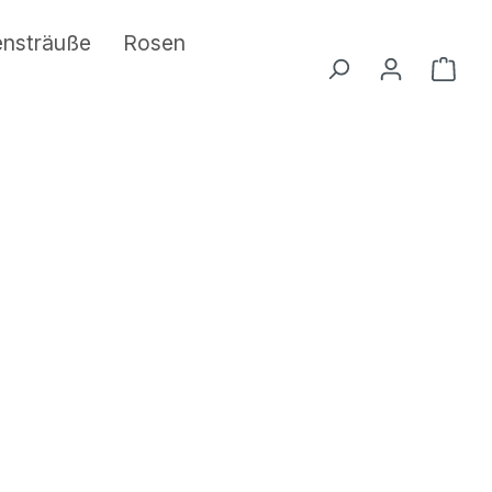
ensträuße
Rosen
Ware