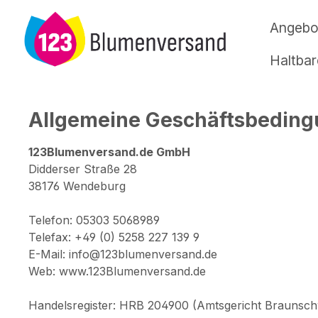
m Hauptinhalt springen
Zur Suche springen
Zur Hauptnavigation springen
Angebo
Haltba
Allgemeine Geschäftsbeding
123Blumenversand.de GmbH
Didderser Straße 28
38176 Wendeburg
Telefon: 05303 5068989
Telefax: +49 (0) 5258 227 139 9
E-Mail: info@123blumenversand.de
Web: www.123Blumenversand.de
Handelsregister: HRB 204900 (Amtsgericht Braunsch