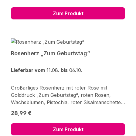
zusammengestellt, mit Pflegetipps,
Blumennahrung und Wasser
Zum Produkt
versorgt.Hersteller:123Blumenversand.de
GmbHDidderser Str. 2838176
Wendeburginfo@123blumenversand.de
Rosenherz „Zum Geburtstag“
Lieferbar vom
11.08.
bis
06.10.
Großartiges Rosenherz mit roter Rose mit
Golddruck „Zum Geburtstag“, roten Rosen,
Wachsblumen, Pistochia, roter Sisalmanschette
und Salal. Durchmesser ca. 30 cm. Frisch für
Regulärer Preis:
28,99 €
Dich zusammengestellt, mit Pflegetipps,
Blumennahrung und Wasser
Zum Produkt
versorgt.Hersteller:123Blumenversand.de GmbH