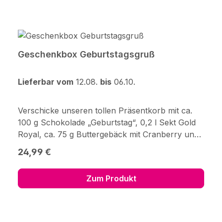
Didderser Str. 2838176 Wendeburg
info@123blumenversand.de
Geschenkbox Geburtstagsgruß
Lieferbar vom
12.08.
bis
06.10.
Verschicke unseren tollen Präsentkorb mit ca.
100 g Schokolade „Geburtstag“, 0,2 l Sekt Gold
Royal, ca. 75 g Buttergebäck mit Cranberry und
2 Amaretti mit Orangen.Die Lieferung erfolgt im
Regulärer Preis:
24,99 €
bruchsicheren Karton.Alkoholgehalt: 10,5
%Importeur: Bernard-Massard Sektkellerei
Zum Produkt
GmbH, Ottostraße 4, 54294 TrierHinweis: Wein
und Amaretti enthalten SulfiteJe nach
Verfügbarkeit werden ggf. gleich- oder
höherwertige Ersatzartikel geliefert.Aus Gründen