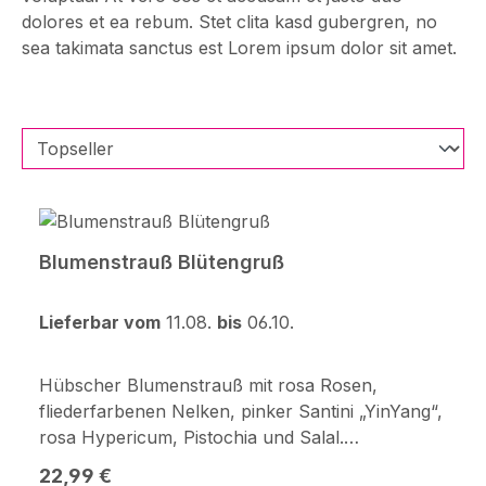
dolores et ea rebum. Stet clita kasd gubergren, no
sea takimata sanctus est Lorem ipsum dolor sit amet.
Blumenstrauß Blütengruß
Lieferbar vom
11.08.
bis
06.10.
Hübscher Blumenstrauß mit rosa Rosen,
fliederfarbenen Nelken, pinker Santini „YinYang“,
rosa Hypericum, Pistochia und Salal.
Durchmesser ca. 30 cm. Frisch für Dich
Regulärer Preis:
22,99 €