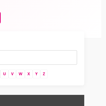
U
V
W
X
Y
Z