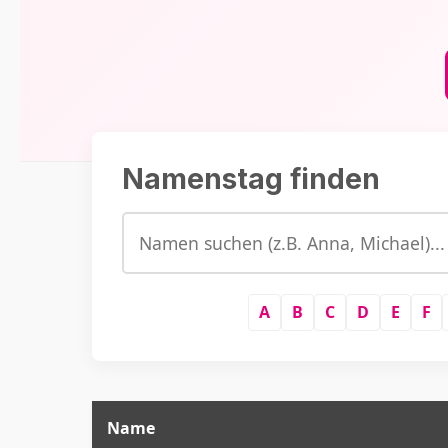
Namenstag finden
A
B
C
D
E
F
Name