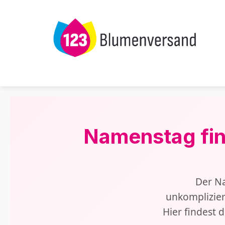
m Hauptinhalt springen
Zur Suche springen
Zur Hauptnavigation springen
Namenstag fin
Der Na
unkomplizier
Hier findest 