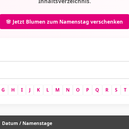
Inhaltsverzeichnis
.
🌸 Jetzt Blumen zum Namenstag verschenken
G
H
I
J
K
L
M
N
O
P
Q
R
S
T
Datum / Namenstage