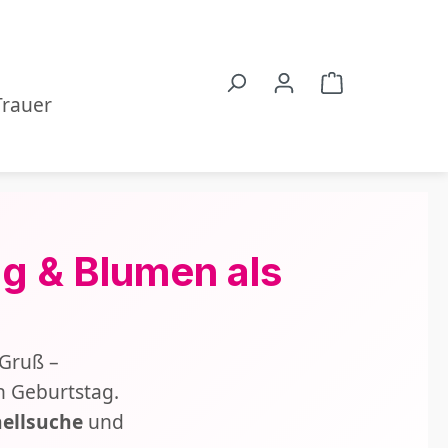
r
Warenkorb en
Trauer
g & Blumen als
 Gruß –
n Geburtstag.
ellsuche
und