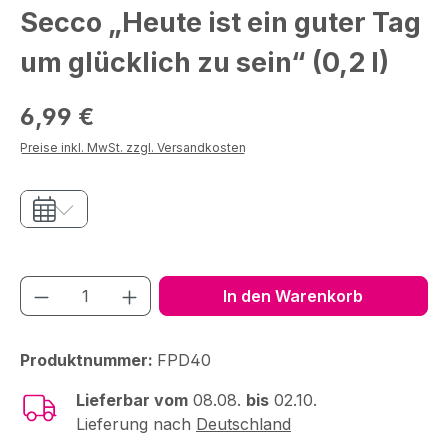
Secco „Heute ist ein guter Tag
um glücklich zu sein“ (0,2 l)
Regulärer Preis:
6,99 €
Preise inkl. MwSt. zzgl. Versandkosten
Produkt Anzahl: Gib den gewünschten We
In den Warenkorb
Produktnummer:
FPD40
Lieferbar vom
08.08.
bis
02.10.
Lieferung nach
Deutschland