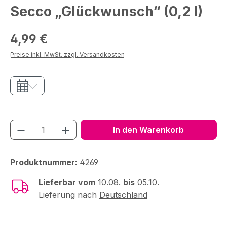
Secco „Glückwunsch“ (0,2 l)
Regulärer Preis:
4,99 €
Preise inkl. MwSt. zzgl. Versandkosten
Produkt Anzahl: Gib den gewünschten We
In den Warenkorb
Produktnummer:
4269
Lieferbar vom
10.08.
bis
05.10.
Lieferung nach
Deutschland