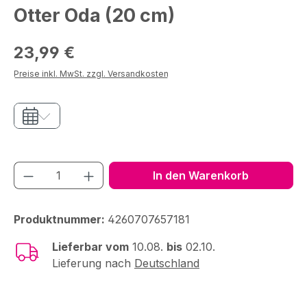
Otter Oda (20 cm)
Regulärer Preis:
23,99 €
Preise inkl. MwSt. zzgl. Versandkosten
Produkt Anzahl: Gib den gewünschten We
In den Warenkorb
Produktnummer:
4260707657181
Lieferbar vom
10.08.
bis
02.10.
Lieferung nach
Deutschland