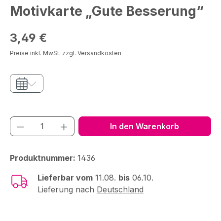
Motivkarte „Gute Besserung“
Regulärer Preis:
3,49 €
Preise inkl. MwSt. zzgl. Versandkosten
Produkt Anzahl: Gib den gewünschten We
In den Warenkorb
Produktnummer:
1436
Lieferbar vom
11.08.
bis
06.10.
Lieferung nach
Deutschland