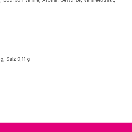
 Bourbon Vanille, Aroma, Gewürze, Vanilleextrakt,
g, Salz 0,11 g