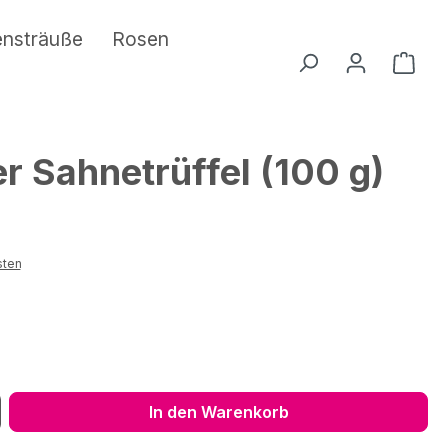
ensträuße
Rosen
Ware
r Sahnetrüffel (100 g)
sten
ib den gewünschten Wert ein oder benu
In den Warenkorb