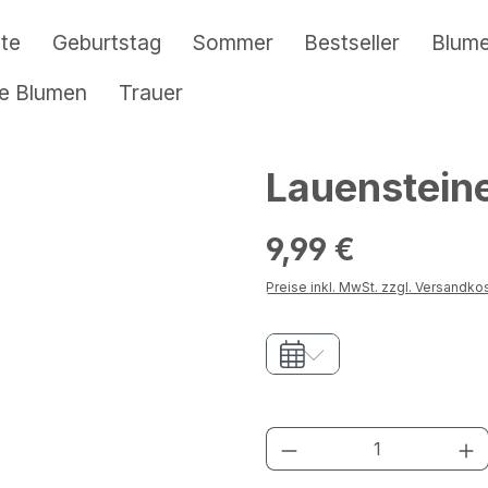
te
Geburtstag
Sommer
Bestseller
Blum
re Blumen
Trauer
Lauensteine
Regulärer Preis:
9,99 €
Preise inkl. MwSt. zzgl. Versandko
Produkt Anzahl: G