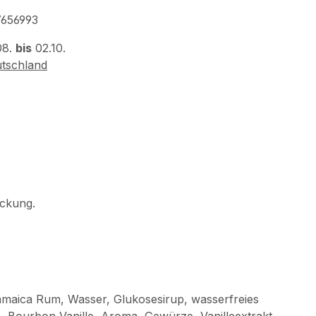
656993
08.
bis
02.10.
tschland
ackung.
maica Rum, Wasser, Glukosesirup, wasserfreies