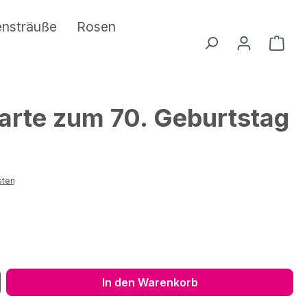
ensträuße
Rosen
Ware
arte zum 70. Geburtstag
sten
ib den gewünschten Wert ein oder benu
In den Warenkorb