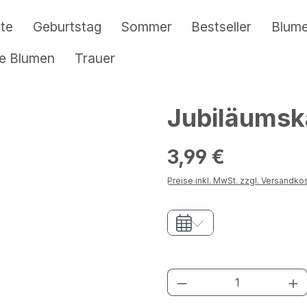
te
Geburtstag
Sommer
Bestseller
Blum
re Blumen
Trauer
Jubiläumsk
Regulärer Preis:
3,99 €
Preise inkl. MwSt. zzgl. Versandko
Produkt Anzahl: G