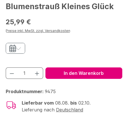
Blumenstrauß Kleines Glück
Regulärer Preis:
25,99 €
Preise inkl. MwSt. zzgl. Versandkosten
Produkt Anzahl: Gib den gewünschten We
In den Warenkorb
Produktnummer:
9475
Lieferbar vom
08.08.
bis
02.10.
Lieferung nach
Deutschland