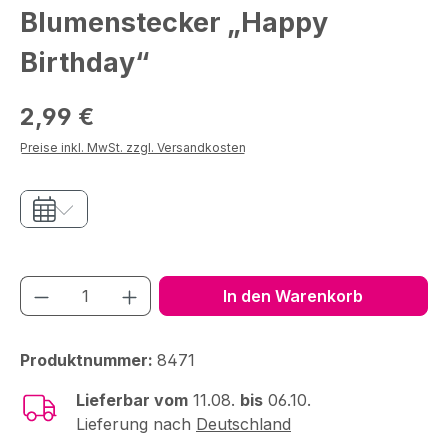
Blumenstecker „Happy
Birthday“
Regulärer Preis:
2,99 €
Preise inkl. MwSt. zzgl. Versandkosten
Produkt Anzahl: Gib den gewünschten We
In den Warenkorb
Produktnummer:
8471
Lieferbar vom
11.08.
bis
06.10.
Lieferung nach
Deutschland