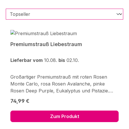
Premiumstrauß Liebestraum
Lieferbar vom
10.08.
bis
02.10.
Großartiger Premiumstrauß mit roten Rosen
Monte Carlo, rosa Rosen Avalanche, pinke
Rosen Deep Purple, Eukalyptus und Pistazie.
Durchmesser ca. 40-45 cm. Frisch für Dich
Regulärer Preis:
74,99 €
zusammengestellt, mit Pflegetipps,
Blumennahrung und Wasser
Zum Produkt
versorgt.Hersteller:123Blumenversand.de GmbH
Didderser Str. 2838176 Wendeburg