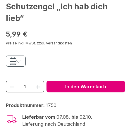
Schutzengel „Ich hab dich
lieb“
Regulärer Preis:
5,99 €
Preise inkl. MwSt. zzgl. Versandkosten
Produkt Anzahl: Gib den gewünschten We
In den Warenkorb
Produktnummer:
1750
Lieferbar vom
07.08.
bis
02.10.
Lieferung nach
Deutschland