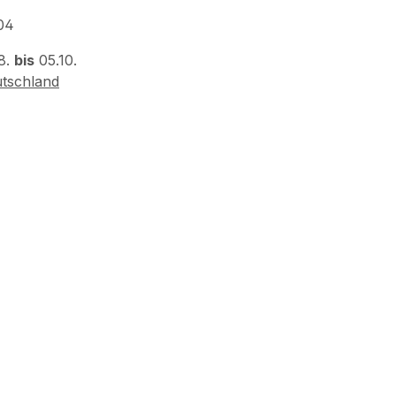
04
8.
bis
05.10.
tschland