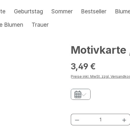
te
Geburtstag
Sommer
Bestseller
Blum
re Blumen
Trauer
Motivkarte 
Regulärer Preis:
3,49 €
Preise inkl. MwSt. zzgl. Versandko
Produkt Anzahl: G