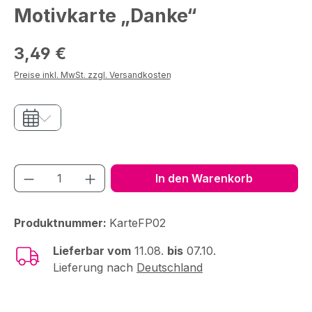
Motivkarte „Danke“
Regulärer Preis:
3,49 €
Preise inkl. MwSt. zzgl. Versandkosten
Produkt Anzahl: Gib den gewünschten We
In den Warenkorb
Produktnummer:
KarteFP02
Lieferbar vom
11.08.
bis
07.10.
Lieferung nach
Deutschland