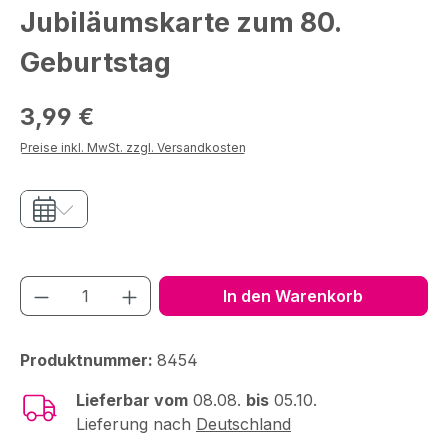
Jubiläumskarte zum 80.
Geburtstag
Regulärer Preis:
3,99 €
Preise inkl. MwSt. zzgl. Versandkosten
Produkt Anzahl: Gib den gewünschten We
In den Warenkorb
Produktnummer:
8454
Lieferbar vom
08.08.
bis
05.10.
Lieferung nach
Deutschland