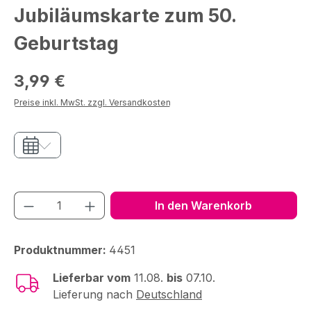
Jubiläumskarte zum 50.
Geburtstag
Regulärer Preis:
3,99 €
Preise inkl. MwSt. zzgl. Versandkosten
Produkt Anzahl: Gib den gewünschten We
In den Warenkorb
Produktnummer:
4451
Lieferbar vom
11.08.
bis
07.10.
Lieferung nach
Deutschland