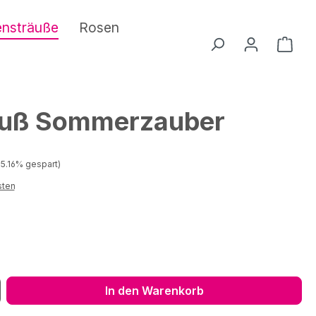
ensträuße
Rosen
Ware
auß Sommerzauber
 Preis:
15.16% gespart)
sten
ib den gewünschten Wert ein oder benu
In den Warenkorb