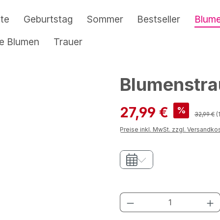
te
Geburtstag
Sommer
Bestseller
Blum
re Blumen
Trauer
Blumenstr
Verkaufspreis:
27,99 €
%
Regulärer
32,99 €
(
Preise inkl. MwSt. zzgl. Versandko
Produkt Anzahl: G