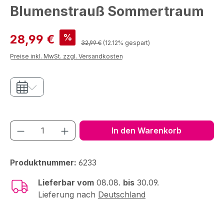
Blumenstrauß Sommertraum
Verkaufspreis:
%
28,99 €
Regulärer Preis:
32,99 €
(12.12% gespart)
Preise inkl. MwSt. zzgl. Versandkosten
Produkt Anzahl: Gib den gewünschten We
In den Warenkorb
Produktnummer:
6233
Lieferbar vom
08.08.
bis
30.09.
Lieferung nach
Deutschland