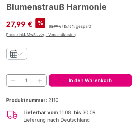
Blumenstrauß Harmonie
Verkaufspreis:
%
27,99 €
Regulärer Preis:
32,99 €
(15.16% gespart)
Preise inkl. MwSt. zzgl. Versandkosten
Produkt Anzahl: Gib den gewünschten We
In den Warenkorb
Produktnummer:
2110
Lieferbar vom
11.08.
bis
30.09.
Lieferung nach
Deutschland