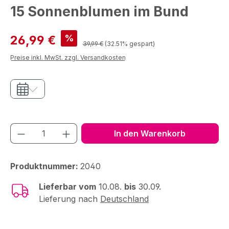
15 Sonnenblumen im Bund
Verkaufspreis:
%
26,99 €
Regulärer Preis:
39,99 €
(32.51% gespart)
Preise inkl. MwSt. zzgl. Versandkosten
Produkt Anzahl: Gib den gewünschten We
In den Warenkorb
Produktnummer:
2040
Lieferbar vom
10.08.
bis
30.09.
Lieferung nach
Deutschland